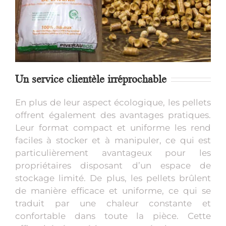
Un service clientèle irréprochable
En plus de leur aspect écologique, les pellets
offrent également des avantages pratiques.
Leur format compact et uniforme les rend
faciles à stocker et à manipuler, ce qui est
particulièrement avantageux pour les
propriétaires disposant d’un espace de
stockage limité. De plus, les pellets brûlent
de manière efficace et uniforme, ce qui se
traduit par une chaleur constante et
confortable dans toute la pièce. Cette